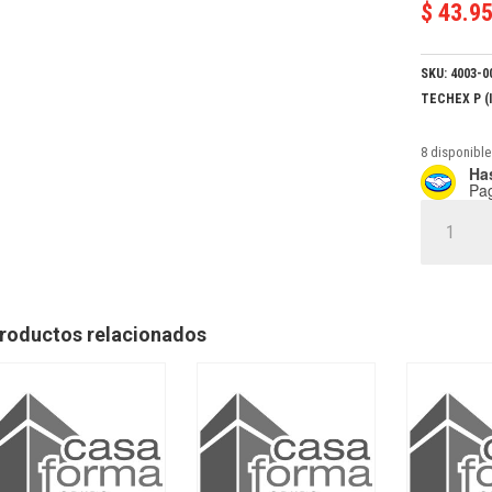
$
43.9
SKU:
4003-0
TECHEX P (
8 disponible
Has
Pa
TECHEX
*P*
BLANCO
x
4
roductos relacionados
cantidad