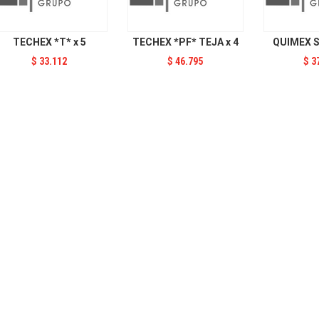
TECHEX *T* x 5
TECHEX *PF* TEJA x 4
QUIMEX S
$
33.112
$
46.795
$
3