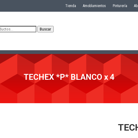
Tienda
Amoblamientos
Pinturería
Ab
Buscar
TECHEX *P* BLANCO x 4
TECH