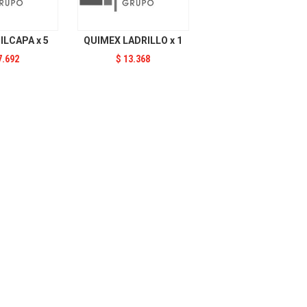
ILCAPA x 5
QUIMEX LADRILLO x 1
7.692
$
13.368