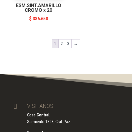
ESM.SINT.AMARILLO
CROMO x 20
$
386.650
1
2
3
→

VISITANOS
Casa Centra
l:
Sarmiento 1398, Gral. Paz.