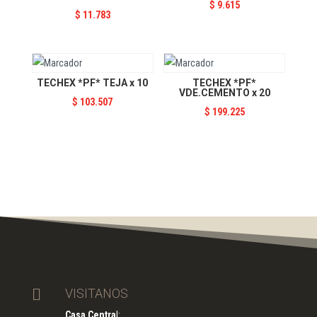
$
9.615
$
11.783
TECHEX *PF* TEJA x 10
TECHEX *PF*
VDE.CEMENTO x 20
$
103.507
$
199.225

VISITANOS
Casa Centra
l: