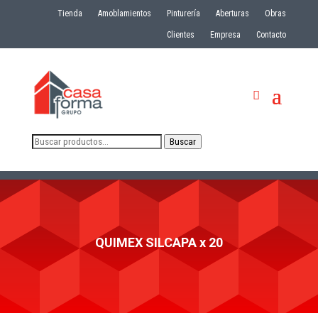
Tienda
Amoblamientos
Pinturería
Aberturas
Obras
Clientes
Empresa
Contacto
Buscar
Buscar
por:
QUIMEX SILCAPA x 20