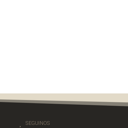

SEGUINOS