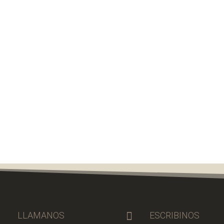

LLAMANOS

ESCRIBINOS