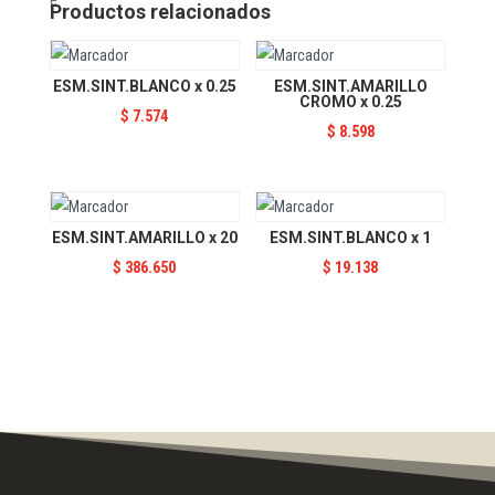
x
Productos relacionados
20
cantidad
ESM.SINT.BLANCO x 0.25
ESM.SINT.AMARILLO
CROMO x 0.25
$
7.574
$
8.598
ESM.SINT.AMARILLO x 20
ESM.SINT.BLANCO x 1
$
386.650
$
19.138