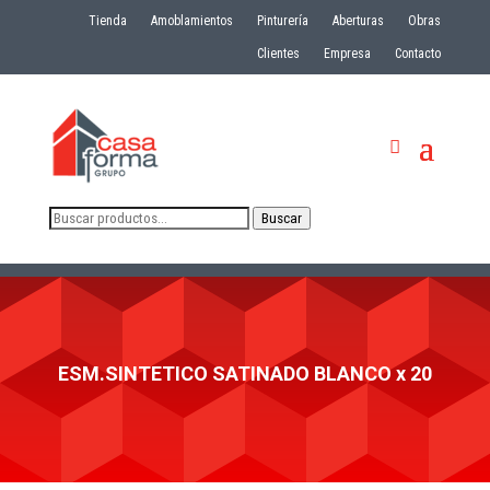
Tienda
Amoblamientos
Pinturería
Aberturas
Obras
Clientes
Empresa
Contacto
Buscar
Buscar
por:
ESM.SINTETICO SATINADO BLANCO x 20