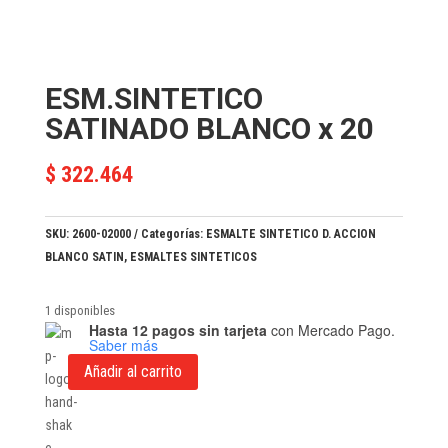
ESM.SINTETICO
SATINADO BLANCO x 20
$
322.464
SKU:
2600-02000
Categorías:
ESMALTE SINTETICO D. ACCION
BLANCO SATIN
,
ESMALTES SINTETICOS
1 disponibles
Hasta 12 pagos sin tarjeta
con Mercado Pago.
Saber más
Añadir al carrito
ESM.SINTETICO
SATINADO
BLANCO