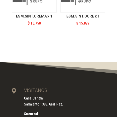
ESM.SINT.CREMA x 1
ESM.SINT.OCRE x 1
$
16.750
$
15.879
VISITANOS

Casa Centra
l:
Sarmiento 1398, Gral. Paz.
Sucursal
: