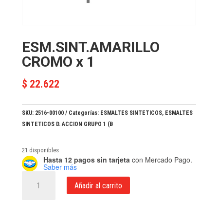
ESM.SINT.AMARILLO
CROMO x 1
$
22.622
SKU:
2516-00100
Categorías:
ESMALTES SINTETICOS
,
ESMALTES
SINTETICOS D. ACCION GRUPO 1 (B
21 disponibles
Hasta 12 pagos sin tarjeta
con Mercado Pago.
Saber más
ESM.SINT.AMARILLO
Añadir al carrito
CROMO
x
1