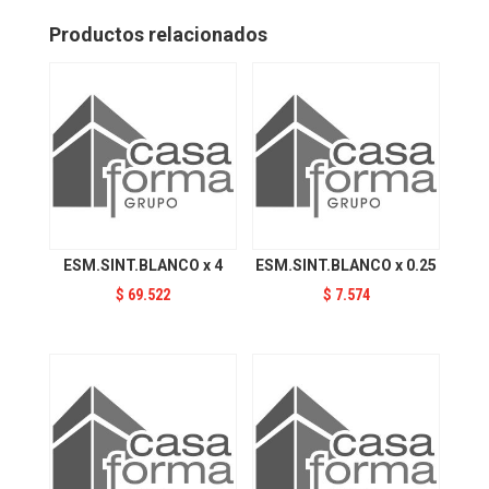
cantidad
Productos relacionados
ESM.SINT.BLANCO x 4
ESM.SINT.BLANCO x 0.25
$
69.522
$
7.574