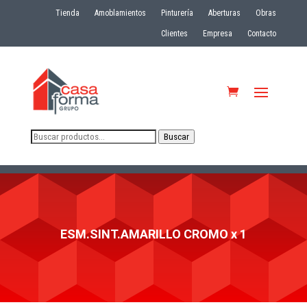
Tienda
Amoblamientos
Pinturería
Aberturas
Obras
Clientes
Empresa
Contacto
Buscar
Buscar
por:
ESM.SINT.AMARILLO CROMO x 1