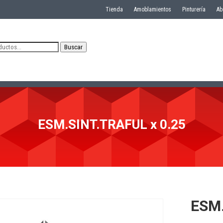
Tienda
Amoblamientos
Pinturería
Ab
Buscar
ESM.SINT.TRAFUL x 0.25
ESM.