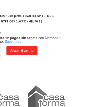
8
0025
Categorías:
ESMALTES SINTETICOS
,
INTETICOS D. ACCION GRUPO 2 (
s
ta 12 pagos sin tarjeta
con Mercado
go.
Saber más
TRAFUL
Añadir al carrito