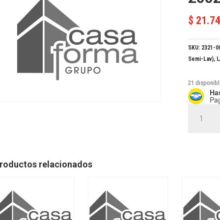
$
21.7
SKU:
2321-0
Semi-Lav)
,
L
21 disponib
Has
Pa
ACRIL
MEX
ROJO
R.A.L.
2002
roductos relacionados
MIN
x
1
cantidad