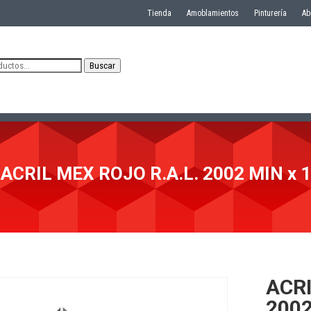
Tienda
Amoblamientos
Pinturería
Ab
Buscar
ACRIL MEX ROJO R.A.L. 2002 MIN x 1
ACRI
2002