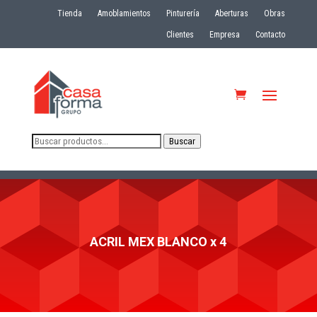
Tienda
Amoblamientos
Pinturería
Aberturas
Obras
Clientes
Empresa
Contacto
Buscar
Buscar
por:
ACRIL MEX BLANCO x 4