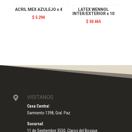
ACRIL MEX AZULEJO x 4
LATEX WENNOL
INTER/EXTERIOR x 10
$
5.294
$
50.465
VISITANOS

Casa Centra
l:
Sarmiento 1398, Gral. Paz.
Sucursal
:
11 de Septiembre 3550, Claros del Bosque.