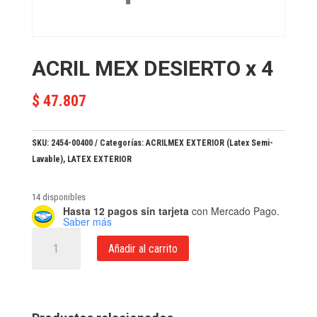
ACRIL MEX DESIERTO x 4
$
47.807
SKU:
2454-00400
Categorías:
ACRILMEX EXTERIOR (Latex Semi-
Lavable)
,
LATEX EXTERIOR
14 disponibles
Hasta 12 pagos sin tarjeta
con Mercado Pago.
Saber más
ACRIL
Añadir al carrito
MEX
DESIERTO
x
4
cantidad