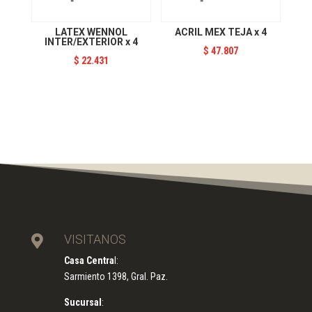
LATEX WENNOL
ACRIL MEX TEJA x 4
INTER/EXTERIOR x 4
$
47.807
$
22.431
VISITANOS

Casa Centra
l:
Sarmiento 1398, Gral. Paz.
Sucursal
: