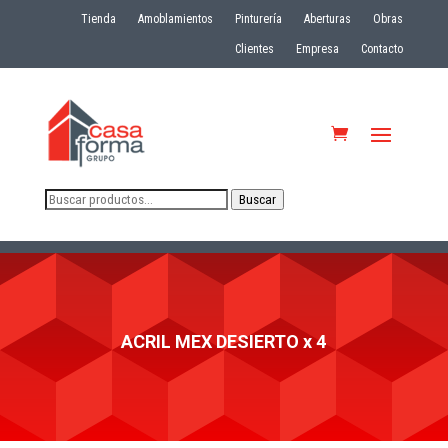
Tienda
Amoblamientos
Pinturería
Aberturas
Obras
Clientes
Empresa
Contacto
Buscar
Buscar
por:
ACRIL MEX DESIERTO x 4