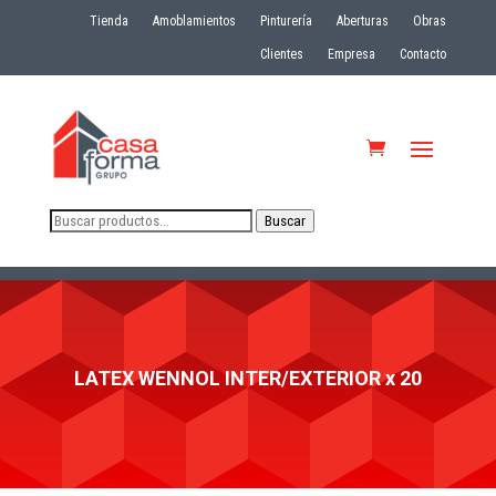
Tienda
Amoblamientos
Pinturería
Aberturas
Obras
Clientes
Empresa
Contacto
Buscar
Buscar
por:
LATEX WENNOL INTER/EXTERIOR x 20