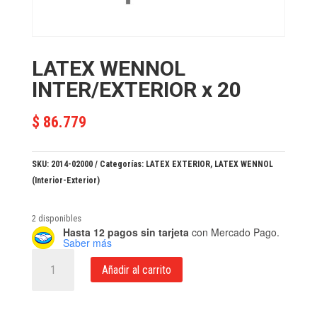
LATEX WENNOL
INTER/EXTERIOR x 20
$
86.779
SKU:
2014-02000
Categorías:
LATEX EXTERIOR
,
LATEX WENNOL
(Interior-Exterior)
2 disponibles
Hasta 12 pagos sin tarjeta
con Mercado Pago.
Saber más
LATEX
Añadir al carrito
WENNOL
INTER/EXTERIOR
x