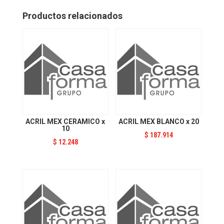
20
cantidad
Productos relacionados
ACRIL MEX CERAMICO x
ACRIL MEX BLANCO x 20
10
$
187.914
$
12.248