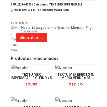
SKU:
2224-02500
Categorías:
TEXTUMEX IMPERMEABLE
(Granulometria: Fin
,
TEXTURADOS PLASTICOS
1 disponibles
Hasta 12 pagos sin tarjeta
con Mercado Pago.
Saber más
Añadir al carrito
TEXTU
MEX
IMPERMEABLE
G.
Productos relacionados
FINO
x
25
TEXTU MEX
TEXTU MEX EFECTO G.
IMPERMEABLE G. FINO x 5
MEDIO VERDE x 25
cantidad
$
30.394
$
121.675