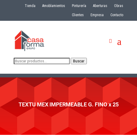
Tienda
Amoblamientos
Pinturería
Aberturas
Obras
Clientes
Empresa
Contacto
Buscar
Buscar
por:
TEXTU MEX IMPERMEABLE G. FINO x 25