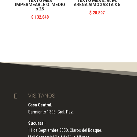
TEXTU MEX
TEXTU MEX E. G. M.
IMPERMEABLE G. MEDIO
ARENA AIMOGASTA X 5
x 25
$
28.897
$
132.848

VISITANOS
Casa Centra
l:
Sarmiento 1398, Gral. Paz.
Sucursal
:
11 de Septiembre 3550, Claros del Bosque.