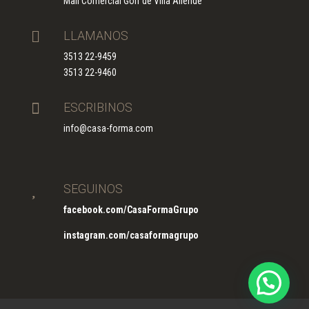
Mall Comercial Golf de Villa Allende

LLAMANOS
3513 22-9459
3513 22-9460

ESCRIBINOS
info@casa-forma.com

SEGUINOS
facebook.com/CasaFormaGrupo
instagram.com/casaformagrupo