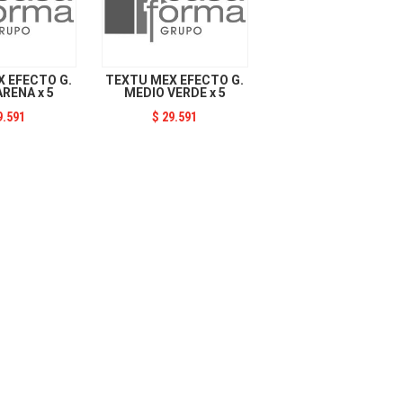
 EFECTO G.
TEXTU MEX EFECTO G.
RENA x 5
MEDIO VERDE x 5
9.591
$
29.591