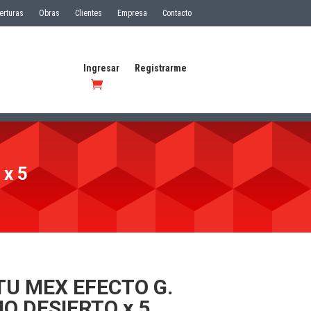
erturas
Obras
Clientes
Empresa
Contacto
Ingresar
Registrarme
x 5
TU MEX EFECTO G.
O DESIERTO x 5