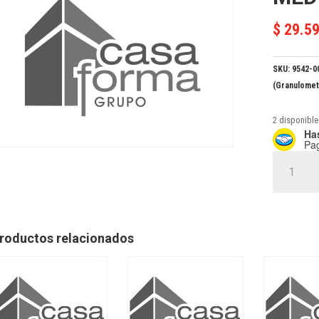
$
29.5
SKU:
9542-0
(Granulomet
2 disponible
Has
Pa
TEXTU
MEX
EFECTO
G.
MEDIO
roductos relacionados
DESIERTO
x
5
cantidad