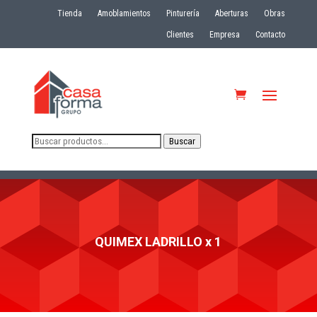
Tienda
Amoblamientos
Pinturería
Aberturas
Obras
Clientes
Empresa
Contacto
Buscar
Buscar
por:
QUIMEX LADRILLO x 1