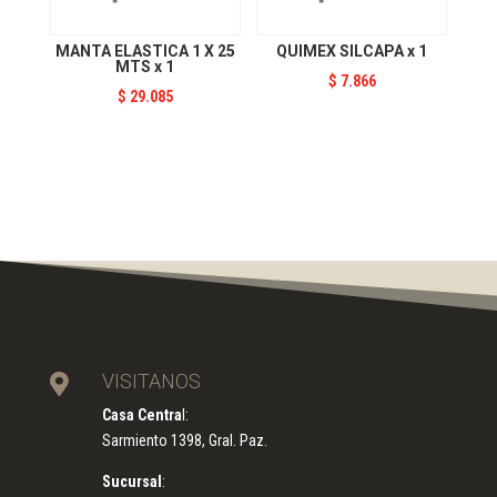
MANTA ELASTICA 1 X 25
QUIMEX SILCAPA x 1
MTS x 1
$
7.866
$
29.085
VISITANOS

Casa Centra
l:
Sarmiento 1398, Gral. Paz.
Sucursal
: