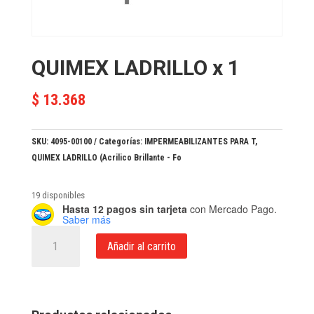
QUIMEX LADRILLO x 1
$
13.368
SKU:
4095-00100
Categorías:
IMPERMEABILIZANTES PARA T
,
QUIMEX LADRILLO (Acrilico Brillante - Fo
19 disponibles
Hasta 12 pagos sin tarjeta
con Mercado Pago.
Saber más
QUIMEX
Añadir al carrito
LADRILLO
x
1
cantidad