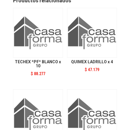
Productos relacionados
TECHEX *PF* BLANCO x
QUIMEX LADRILLO x 4
10
$
47.179
$
88.277