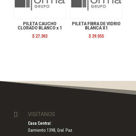
PILETA CAUCHO
PILETA FIBRA DE VIDRIO
CLORADO BLANCO x 1
BLANCA X1
$
27.303
$
29.055

VISITANOS
Casa Centra
l:
Sarmiento 1398, Gral. Paz.