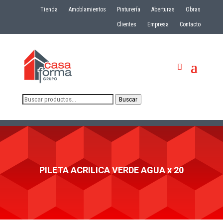
Tienda
Amoblamientos
Pinturería
Aberturas
Obras
Clientes
Empresa
Contacto
Buscar
Buscar
por:
PILETA ACRILICA VERDE AGUA x 20