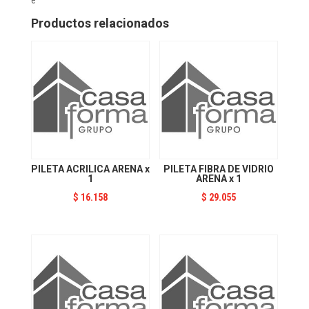
x
20
Productos relacionados
cantidad
PILETA ACRILICA ARENA x
PILETA FIBRA DE VIDRIO
1
ARENA x 1
$
16.158
$
29.055