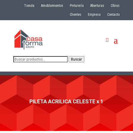
Tienda
Amoblamientos
Pinturería
Aberturas
Obras
Clientes
Empresa
Contacto
Buscar
Buscar
por:
PILETA ACRILICA CELESTE x 1