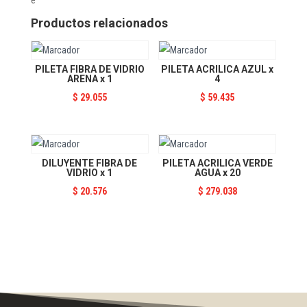
1
cantidad
Productos relacionados
PILETA FIBRA DE VIDRIO
PILETA ACRILICA AZUL x
ARENA x 1
4
$
29.055
$
59.435
DILUYENTE FIBRA DE
PILETA ACRILICA VERDE
VIDRIO x 1
AGUA x 20
$
20.576
$
279.038