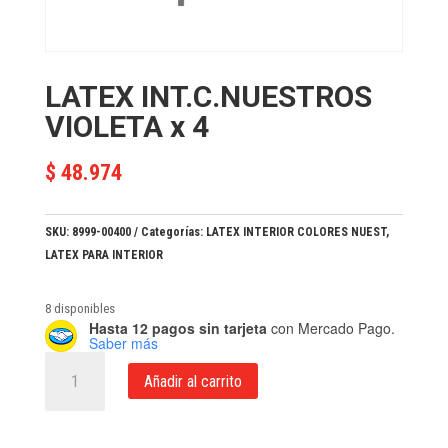
LATEX INT.C.NUESTROS
VIOLETA x 4
$
48.974
SKU:
8999-00400
Categorías:
LATEX INTERIOR COLORES NUEST
,
LATEX PARA INTERIOR
8 disponibles
Hasta 12 pagos sin tarjeta
con Mercado Pago.
Saber más
LATEX
Añadir al carrito
INT.C.NUESTROS
VIOLETA
x