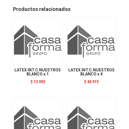
4
cantidad
Productos relacionados
LATEX INT.C.NUESTROS
LATEX INT.C.NUESTROS
BLANCO x 1
BLANCO x 4
$
13.093
$
44.919