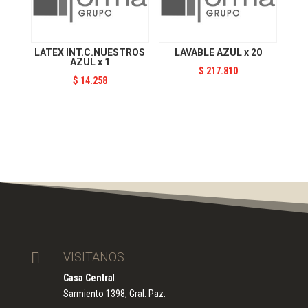
LATEX INT.C.NUESTROS
LAVABLE AZUL x 20
AZUL x 1
$
217.810
$
14.258

VISITANOS
Casa Centra
l:
Sarmiento 1398, Gral. Paz.