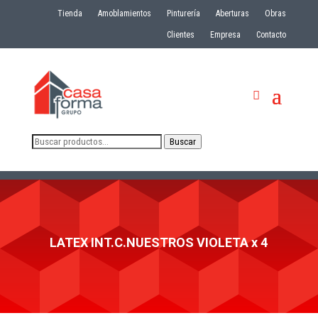
Tienda
Amoblamientos
Pinturería
Aberturas
Obras
Clientes
Empresa
Contacto
Buscar
Buscar
por:
LATEX INT.C.NUESTROS VIOLETA x 4