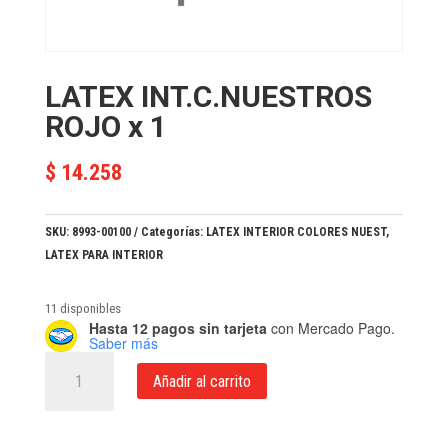
LATEX INT.C.NUESTROS
ROJO x 1
$
14.258
SKU:
8993-00100
Categorías:
LATEX INTERIOR COLORES NUEST
,
LATEX PARA INTERIOR
11 disponibles
Hasta 12 pagos sin tarjeta
con Mercado Pago.
Saber más
LATEX
Añadir al carrito
INT.C.NUESTROS
ROJO
x