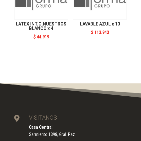
LATEX INT.C.NUESTROS
LAVABLE AZUL x 10
BLANCO x 4
$
113.943
$
44.919
VISITANOS

Casa Centra
l:
Sarmiento 1398, Gral. Paz.