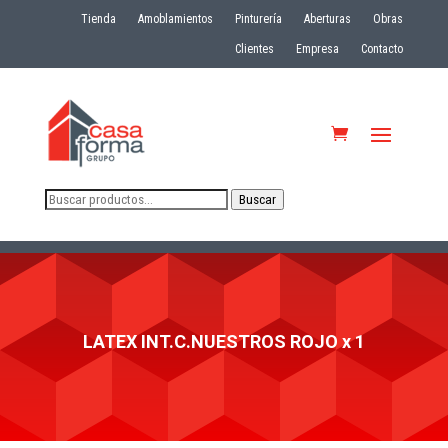
Tienda
Amoblamientos
Pinturería
Aberturas
Obras
Clientes
Empresa
Contacto
Buscar
Buscar
por:
LATEX INT.C.NUESTROS ROJO x 1