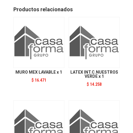
1
cantidad
Productos relacionados
MURO MEX LAVABLE x 1
LATEX INT.C.NUESTROS
VERDE x 1
$
16.471
$
14.258