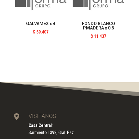
GALVAMEX x 4
FONDO BLANCO
PMADERA x 0.5
$
69.407
$
11.437
VISITANOS

Casa Centra
l:
Sarmiento 1398, Gral. Paz.