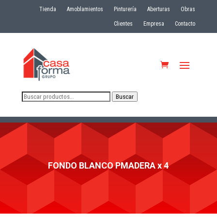
Tienda
Amoblamientos
Pinturería
Aberturas
Obras
Clientes
Empresa
Contacto
Buscar
Buscar
por:
FONDO BLANCO PMADERA x 4