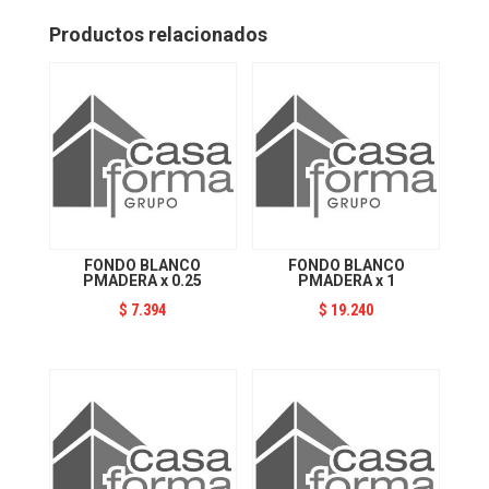
4
cantidad
Productos relacionados
FONDO BLANCO
FONDO BLANCO
PMADERA x 0.25
PMADERA x 1
$
7.394
$
19.240