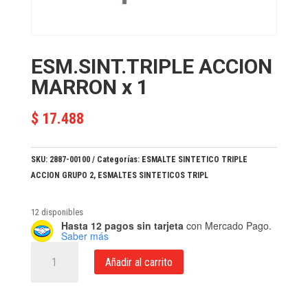
ESM.SINT.TRIPLE ACCION
MARRON x 1
$
17.488
SKU:
2887-00100
Categorías:
ESMALTE SINTETICO TRIPLE
ACCION GRUPO 2
,
ESMALTES SINTETICOS TRIPL
12 disponibles
Hasta 12 pagos sin tarjeta
con Mercado Pago.
Saber más
ESM.SINT.TRIPLE
Añadir al carrito
ACCION
MARRON
x