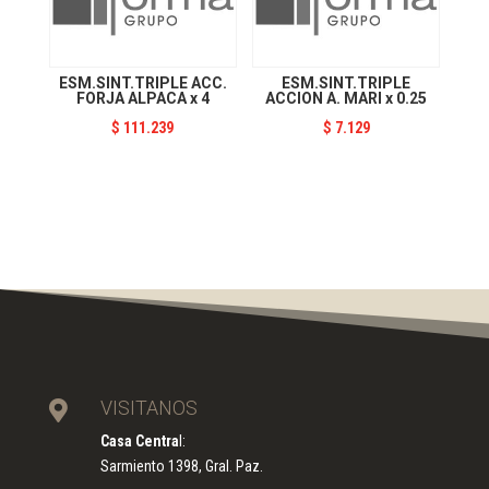
ESM.SINT.TRIPLE ACC.
ESM.SINT.TRIPLE
FORJA ALPACA x 4
ACCION A. MARI x 0.25
$
111.239
$
7.129
VISITANOS

Casa Centra
l:
Sarmiento 1398, Gral. Paz.