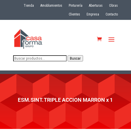
Tienda
Amoblamientos
Pinturería
Aberturas
Obras
Clientes
Empresa
Contacto
Buscar
Buscar
por:
ESM.SINT.TRIPLE ACCION MARRON x 1