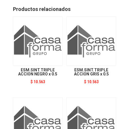
1
cantidad
Productos relacionados
ESM.SINT.TRIPLE
ESM.SINT.TRIPLE
ACCION NEGRO x 0.5
ACCION GRIS x 0.5
$
10.563
$
10.563