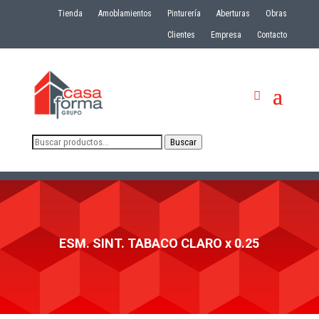
Tienda
Amoblamientos
Pinturería
Aberturas
Obras
Clientes
Empresa
Contacto
Buscar
Buscar
por:
ESM. SINT. TABACO CLARO x 0.25