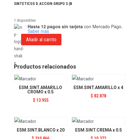
SINTETICOS D. ACCION GRUPO 3 (B
1 disponibles
Hasta 12 pagos sin tarjeta
con Mercado Pago.
Saber más
Añadir al carrito
ESM.
SINT.
TABACO
CLARO
Productos relacionados
x
0.25
cantidad
ESM.SINT.AMARILLO
ESM.SINT.AMARILLO x 4
CROMO x 0.5
$
82.878
$
13.955
ESM.SINT.BLANCO x 20
ESM.SINT.CREMA x 0.5
$
310.866
$
10.372