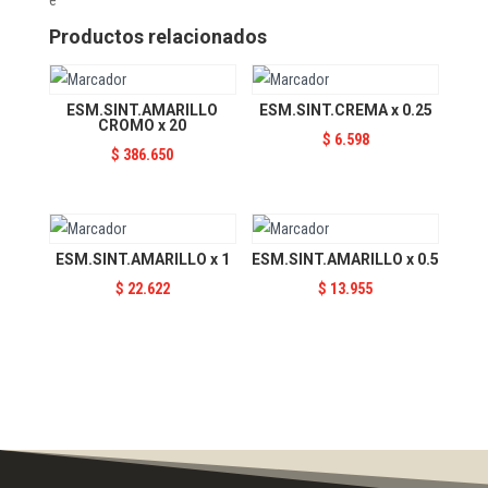
cantidad
Productos relacionados
ESM.SINT.AMARILLO
ESM.SINT.CREMA x 0.25
CROMO x 20
$
6.598
$
386.650
ESM.SINT.AMARILLO x 1
ESM.SINT.AMARILLO x 0.5
$
22.622
$
13.955