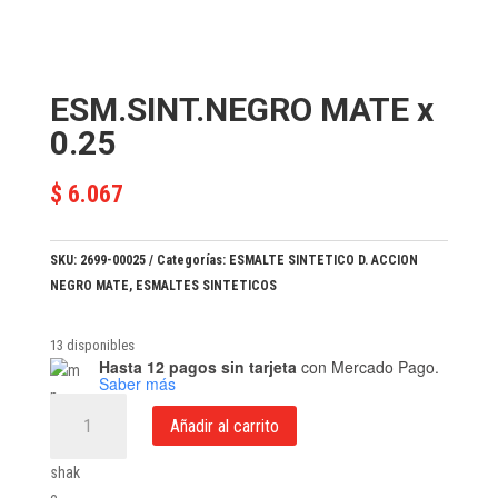
ESM.SINT.NEGRO MATE x
0.25
$
6.067
SKU:
2699-00025
Categorías:
ESMALTE SINTETICO D. ACCION
NEGRO MATE
,
ESMALTES SINTETICOS
13 disponibles
Hasta 12 pagos sin tarjeta
con Mercado Pago.
Saber más
ESM.SINT.NEGRO
Añadir al carrito
MATE
x
0.25