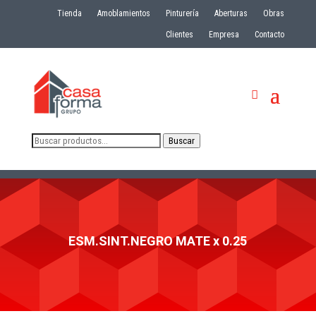
Tienda
Amoblamientos
Pinturería
Aberturas
Obras
Clientes
Empresa
Contacto
Buscar
Buscar
por:
ESM.SINT.NEGRO MATE x 0.25