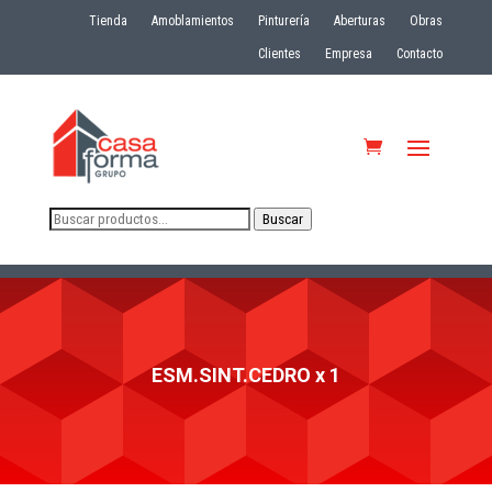
Tienda
Amoblamientos
Pinturería
Aberturas
Obras
Clientes
Empresa
Contacto
Buscar
Buscar
por:
ESM.SINT.CEDRO x 1