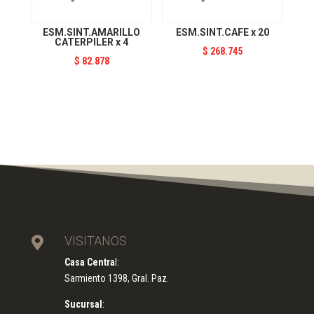
ESM.SINT.AMARILLO
ESM.SINT.CAFE x 20
CATERPILER x 4
$
268.745
$
82.878
VISITANOS

Casa Centra
l:
Sarmiento 1398, Gral. Paz.
Sucursal
: