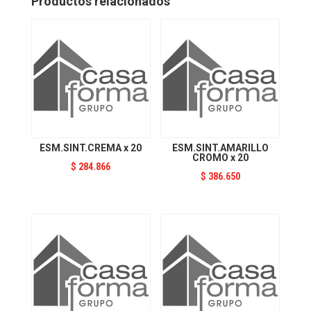
Productos relacionados
ESM.SINT.CREMA x 20
ESM.SINT.AMARILLO
CROMO x 20
$
284.866
$
386.650