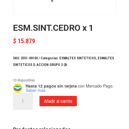
ESM.SINT.CEDRO x 1
$
15.879
SKU:
2551-00100
Categorías:
ESMALTES SINTETICOS
,
ESMALTES
SINTETICOS D. ACCION GRUPO 3 (B
10 disponibles
Hasta 12 pagos sin tarjeta
con Mercado Pago.
Saber más
ESM.SINT.CEDRO
Añadir al carrito
x
1
cantidad