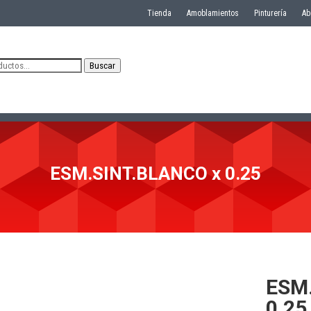
Tienda
Amoblamientos
Pinturería
Ab
Buscar
ESM.SINT.BLANCO x 0.25
ESM
0.25