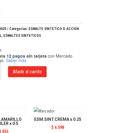
4
0025
Categorías:
ESMALTE SINTETICO D. ACCION
L
,
ESMALTES SINTETICOS
s
ta 12 pagos sin tarjeta
con Mercado
go.
Saber más
BLANCO
Añadir al carrito
.AMARILLO
ESM.SINT.CREMA x 0.25
LER x 0.5
$
6.598
3.955