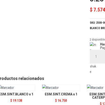
$
7.57
SKU:
2500-0
BLANCO BRI
2 disponible
Has
Pa
ESM.SINT.
x
0.25
cantidad
roductos relacionados
ESM.SINT.BLANCO x 1
ESM.SINT.CREMA x 1
ESM.SINT
CATERPI
$
19.138
$
16.750
$
1