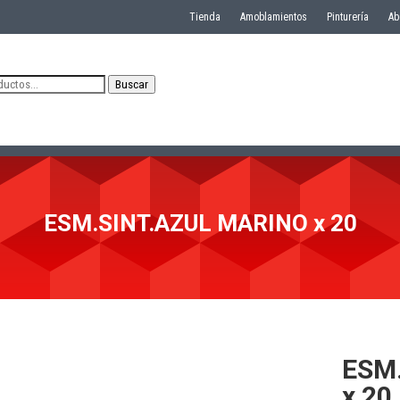
Tienda
Amoblamientos
Pinturería
Ab
Buscar
ESM.SINT.AZUL MARINO x 20
ESM
x 20