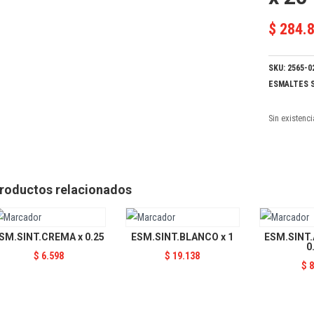
$
284.
SKU:
2565-0
ESMALTES S
Sin existenc
roductos relacionados
SM.SINT.CREMA x 0.25
ESM.SINT.BLANCO x 1
ESM.SINT.
0
$
6.598
$
19.138
$
8