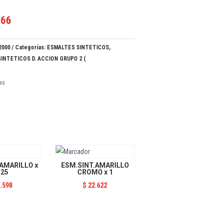
866
2000
Categorías:
ESMALTES SINTETICOS
,
INTETICOS D. ACCION GRUPO 2 (
ias
AMARILLO x
ESM.SINT.AMARILLO
.25
CROMO x 1
.598
$
22.622