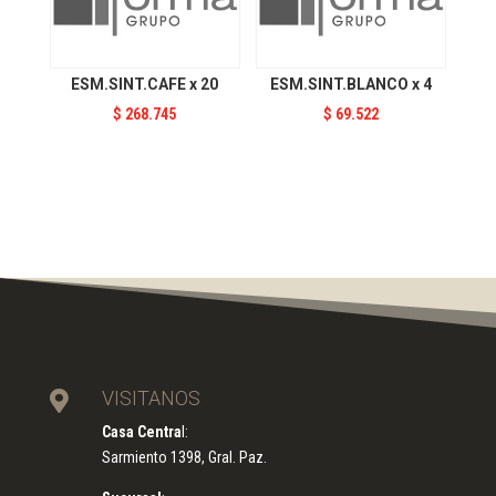
ESM.SINT.CAFE x 20
ESM.SINT.BLANCO x 4
$
268.745
$
69.522
VISITANOS

Casa Centra
l:
Sarmiento 1398, Gral. Paz.