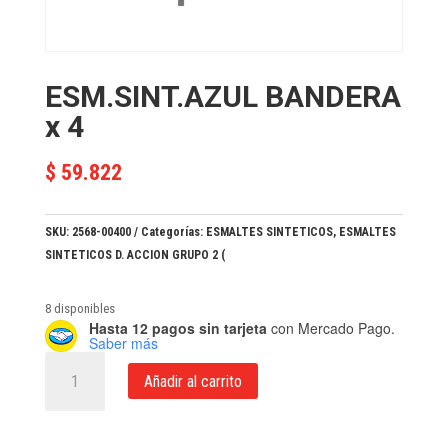
ESM.SINT.AZUL BANDERA
x 4
$
59.822
SKU:
2568-00400
Categorías:
ESMALTES SINTETICOS
,
ESMALTES
SINTETICOS D. ACCION GRUPO 2 (
8 disponibles
Hasta 12 pagos sin tarjeta
con Mercado Pago.
Saber más
ESM.SINT.AZUL
Añadir al carrito
BANDERA
x
4