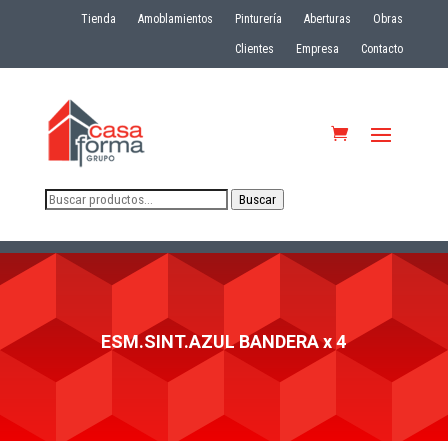
Tienda
Amoblamientos
Pinturería
Aberturas
Obras
Clientes
Empresa
Contacto
Buscar
Buscar
por:
ESM.SINT.AZUL BANDERA x 4