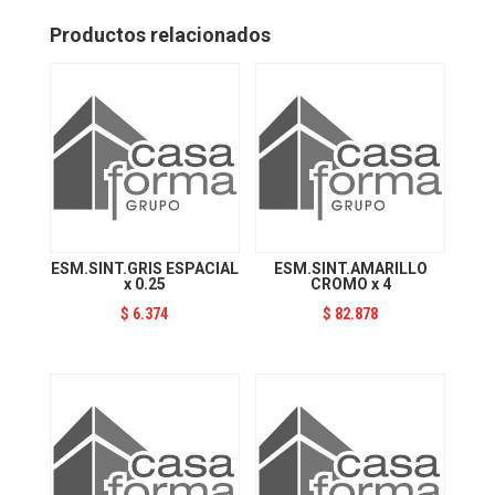
cantidad
Productos relacionados
ESM.SINT.GRIS ESPACIAL
ESM.SINT.AMARILLO
x 0.25
CROMO x 4
$
6.374
$
82.878