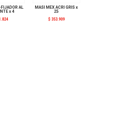
FIJADOR AL
MASI MEX ACRI GRIS x
NTE x 4
25
1.824
$
353.909