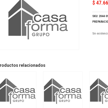
$
47.6
SKU:
2044-0
PREPARACIO
Sin existenc
roductos relacionados