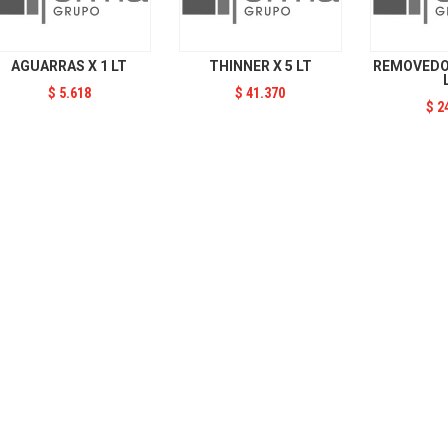
AGUARRAS X 1 LT
THINNER X 5 LT
REMOVEDOR
$
5.618
$
41.370
$
2