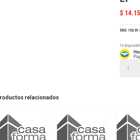
$
14.1
SKU:
102.01
15 disponib
Has
Pa
DILUYENTE
CAUCHO
X1
LT
cantidad
roductos relacionados