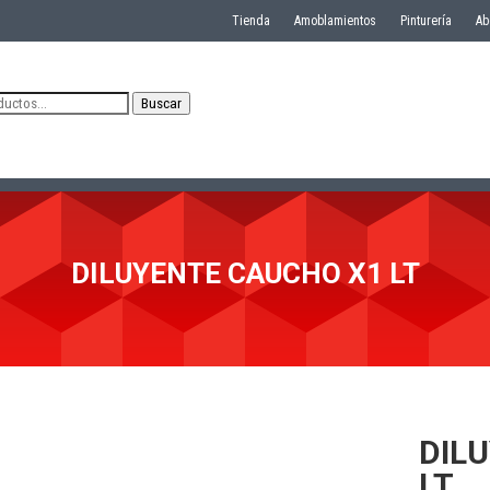
Tienda
Amoblamientos
Pinturería
Ab
Buscar
DILUYENTE CAUCHO X1 LT
DIL
LT