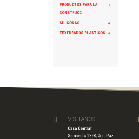
PRODUCTOS PARA LA
+
CONSTRUCC
SILICONAS
+
TEXTURADOS PLASTICOS
+

VISITANOS
Casa Centra
l:
Sarmiento 1398, Gral. Paz.