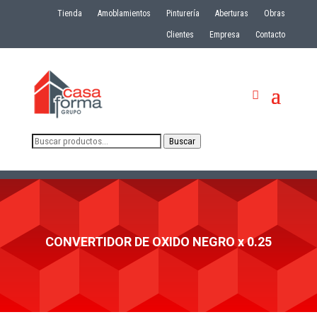
Tienda
Amoblamientos
Pinturería
Aberturas
Obras
Clientes
Empresa
Contacto
Buscar
Buscar
por:
CONVERTIDOR DE OXIDO NEGRO x 0.25