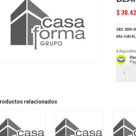
$
38.4
SKU:
2050-0
Alto Cubriti
8 disponible
Has
Pa
ACRIL
MEX
INTERIOR
BLANCO
x
roductos relacionados
4
cantidad