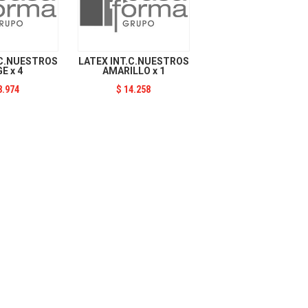
.C.NUESTROS
LATEX INT.C.NUESTROS
GE x 4
AMARILLO x 1
8.974
$
14.258