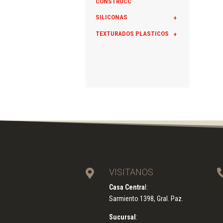
CONSTRUCC
SILICONAS
+
TEXTURADOS PLASTICOS
+
VISITANOS

Casa Centra
l:
Sarmiento 1398, Gral. Paz.
Sucursal
: