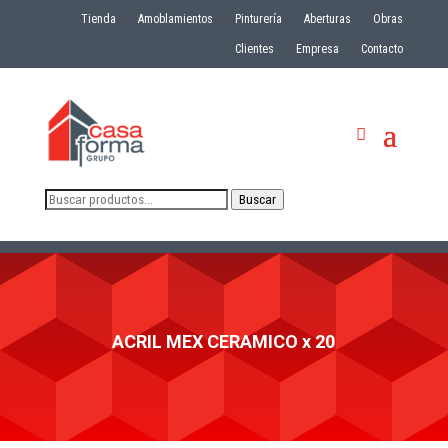
Tienda
Amoblamientos
Pinturería
Aberturas
Obras
Clientes
Empresa
Contacto
Buscar
Buscar
por:
ACRIL MEX CERAMICO x 20