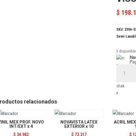
$
198.
SKU:
2306-0
Semi-Lavabl
2 disponible
Has
Pa
ACRIL
MEX
BEIGE
VICUÑA
x
roductos relacionados
20
cantidad
VINIL MEX PROF. NOVO
NOVAVISTA LATEX
ACRIL MEX
INT/EXT x 4
EXTERIOR x 10
$
34.982
$
73.317
$
1