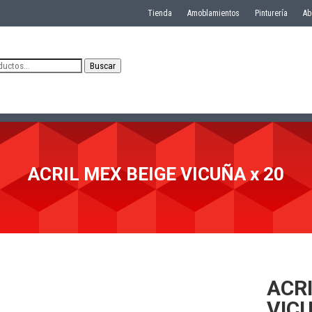
Tienda
Amoblamientos
Pinturería
Ab
Buscar
ACRIL MEX BEIGE VICUÑA x 20
ACRI
VICU