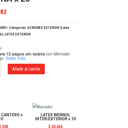
182
2000
Categorías:
ACRILMEX EXTERIOR (Latex
e)
,
LATEX EXTERIOR
s
ta 12 pagos sin tarjeta
con Mercado
go.
Saber más
Añadir al carrito
 CANTERO x
LATEX WENNOL
10
INTER/EXTERIOR x 10
2.248
$
50.465