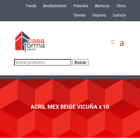
Tienda
Amoblamientos
Pinturería
Aberturas
Obras
Clientes
Empresa
Contacto
Buscar
Buscar
por:
ACRIL MEX BEIGE VICUÑA x 10