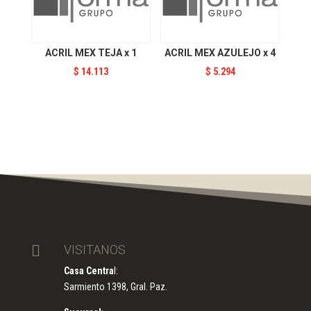
ACRIL MEX TEJA x 1
ACRIL MEX AZULEJO x 4
$
14.113
$
5.294

VISITANOS
Casa Centra
l:
Sarmiento 1398, Gral. Paz.