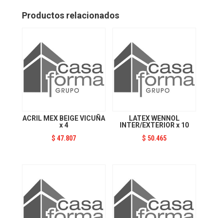
x
10
Productos relacionados
cantidad
ACRIL MEX BEIGE VICUÑA
LATEX WENNOL
x 4
INTER/EXTERIOR x 10
$
47.807
$
50.465